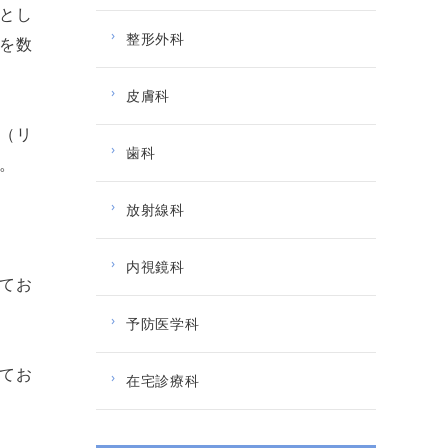
とし
整形外科
を数
皮膚科
（リ
歯科
。
。
放射線科
内視鏡科
てお
予防医学科
てお
在宅診療科