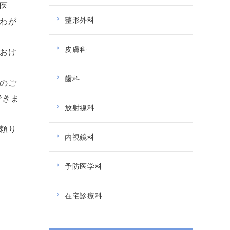
医
整形外科
わが
皮膚科
おけ
歯科
のご
できま
放射線科
頼り
内視鏡科
予防医学科
在宅診療科