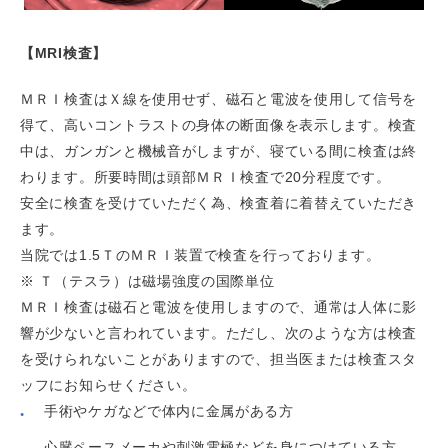
【MRI検査】
ＭＲＩ検査はＸ線を使用せず、磁石と電波を使用して信号を
得て、高いコントラストの身体の断面像を表示します。検査
中は、ガンガンと機械音がしますが、寝ている間に検査は終
わります。所要時間は頭部ＭＲＩ検査で20分程度です。
安全に検査を受けていただく為、検査着に着替えていただき
ます。
当院では1.5ＴのＭＲＩ装置で検査を行っております。
※ Ｔ（テスラ）は磁場強度の国際単位
ＭＲＩ検査は磁石と電波を使用しますので、通常は人体に影
響が少ないと言われています。ただし、次のような方は検査
を受けられないことがありますので、担当医または検査スタ
ッフにお知らせください。
手術やケガなどで体内に金属がある方
心臓ペースメーカや刺激電極などを身につけている方