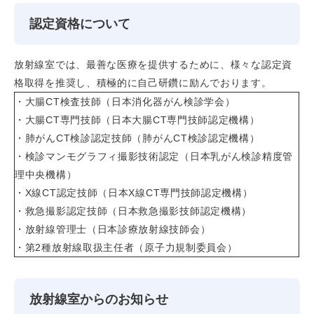
認定資格について
放射線室では、最善な医療を提供するために、様々な認定資
格取得を推奨し、積極的に自己研鑽に励んでおります。
・大腸
CT
検査技師（日本消化器がん検診学会）
・大腸
CT
専門技師（日本大腸
CT
専門技師認定機構）
・肺がん
CT
検診認定技師（肺がん
CT
検診認定機構）
・検診マンモグラフィ撮影技術認定（日本乳がん検診精度管
理中央機構）
・X
線
CT
認定技師（日本
X
線
CT
専門技師認定機構）
・救急撮影認定技師（日本救急撮影技師認定機構）
・放射線管理士（日本診療放射線技師会）
・第
2
種放射線取扱主任者（原子力規制委員会）
放射線室からのお知らせ