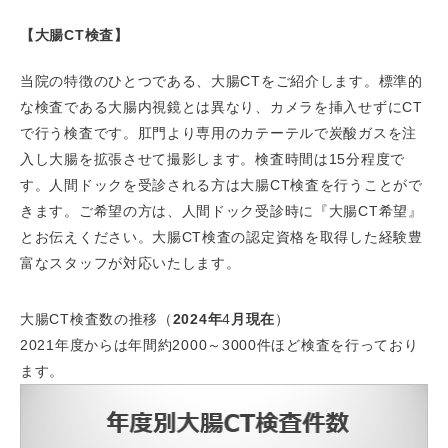
【大腸CT検査】
当院の特徴のひとつである、大腸CTをご紹介します。標準的
な検査である大腸内視鏡とは異なり、カメラを挿入せずにCT
で行う検査です。肛門より専用のカテーテルで炭酸ガスを注
入し大腸を拡張させて撮影します。検査時間は15分程度で
す。人間ドックを受診される方は大腸CT検査を行うことがで
きます。ご希望の方は、人間ドック受診時に『大腸CT希望』
とお伝えください。大腸CT検査の認定資格を取得した経験豊
富なスタッフが対応いたします。
大腸
CT
検査数の推移（
2024
年
4
月現在
）
2021年度からは年間約
2000
～
3000
件ほど検査を行っており
ます。