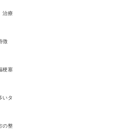
。治療
特徴
脳梗塞
多いタ
方の整